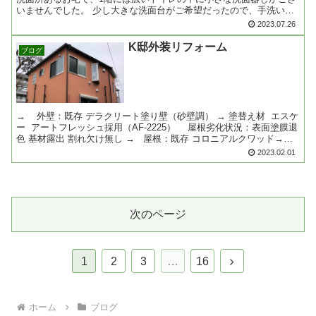
いませんでした。 少し大きな洗面台がご希望だったので、手洗い兼
用のコンパクトな洗面化粧台に取替えをさせ......
2023.07.26
K邸外装リフォーム
ブログ
→ 外壁：既存 デラクリート塗り壁（砂壁調） → 塗替え材 エスケ
ー アートフレッシュ採用（AF-2225） 屋根劣化状況：表面塗膜退
色 基材露出 割れ欠け無し → 屋根：既存 コロニアルクワッド→水
谷ペイント NADポリマ......
2023.02.01
次のページ
次
1
2
3
…
16
へ
ホーム
ブログ