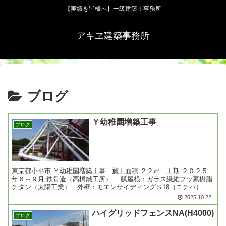
【実績を皆様へ】一級建築士事務所
アキヱ建築事務所
ブログ
Ｙ幼稚園増築工事
ブログ
東京都小平市 Ｙ幼稚園増築工事 施工面積 ２２㎡ 工期 ２０２５
年６～９月 鉄骨造（高橋鐵工所） 膜屋根：ガラス繊維フッ素樹脂
チタン（太陽工業） 外壁：モエンサイディングＳ18（ニチハ）他
設計者：ＷＡＣ建築研究室 施工協力店：株式会社ス......
2025.10.22
ハイグリッドフェンスNA(H4000)
ブログ