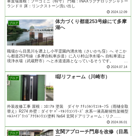
車置場屋根：フーゴミニ（特寸） 門袖：INAXラグナロックシャトー
ランドⅡ 床：リンクストーン洗い出し
2024.12.09
体力づくり都道253号線にて多摩
ブログ
湖へ
職場から目黒川を遡上し小平霊園内湧水地（さいかち窪）へ そこか
ら都道253号線（多摩自転車歩道）に入り村山浄水場へ 自転車道は
境浄水場（武蔵野市）へと水道道路となっているそうです。 浄
水場から頑張って走って多摩湖へ、狭山湖方向にベルー......
2024.07.14
I邸リフォーム（川崎市）
ブログ
外装改修工事 屋根：ｺﾛﾆｱﾙ 塗装 ダイヤ ﾅﾁｭﾗﾙｼﾘｺﾝﾙｰﾌS（雨樋全取
替え）R274 外壁：ダイヤ ﾊﾟｰﾏﾙｼﾘｺﾝｼﾘｰｽﾞ 水系一液高耐候性架橋型
ﾊﾙｽﾊｲﾌﾞﾘｯﾄﾞｱｸﾘﾙｼﾘｺﾝ塗料 №64 玄関ドアリフォーム：リク......
2024.06.01
玄関アプローチ門扉を改修（目黒
ブログ