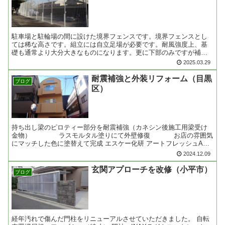
駐車場と駐輪場の間に設けた境界フェンスです。境界フェンスとし
ては稀な高さです。組立には自立足場が必要です。耐風強度上、基
礎も通常より大分大きなものになります。更に下部のみですが補強
柱が直行側に1本入りますのでフェンスの厚みとしてはW180に......
2025.03.29
耐震補強と外装リフォーム（目黒
ブログ
区）
持ち出し梁のピロティー部分を耐震補強（カネシン後施工用梁受け
金物） ラスモルタル塗りにて外壁修復 お店の雰囲気
にマッチした色に塗替えて完成 エスケー化研 アートフレッシュAF-
1853
2024.12.09
玄関アプローチを改修（小平市）
ブログ
経年汚れで傷んだ門柱をリニューアルさせていただきました。 自転