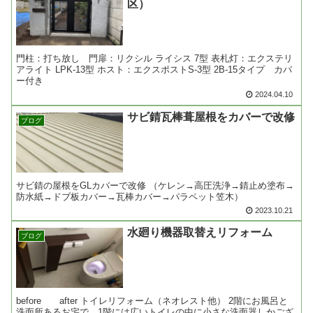
区）
門柱：打ち放し 門扉：リクシル ライシス 7型 表札灯：エクステリ
アライト LPK-13型 ホスト：エクスポストS-3型 2B-15タイプ カバ
ー付き
2024.04.10
サビ錆瓦棒葺屋根をカバーで改修
ブログ
サビ錆の屋根をGLカバーで改修 （ケレン→高圧洗浄→錆止め塗布→
防水紙→ドブ板カバー→瓦棒カバー→パラペット笠木）
2023.10.21
水廻り機器取替えリフォーム
ブログ
before after トイレリフォーム（ネオレスト他） 2階にお風呂と
洗面所あるお宅で、1階には広いトイレの中に小さな洗面器しかござ