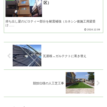
区）
持ち出し梁のピロティー部分を耐震補強（カネシン後施工用梁受
け......
2024.12.09
瓦屋根→ガルテクトに葺き替え
競技仕様の人工芝工事