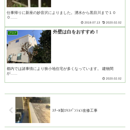
仕事帰りに新座の妙音沢によりました。湧水から黒目川まで１０
０......
2019.07.13
2020.02.02
外壁は白をおすすめ！
ブログ
都内では諸事情により狭小地住宅が多くなっています。 建物間
が......
2020.02.02
ｽﾁｰﾙ製ｴｷｽﾊﾟﾝｼｮﾝ改修工事