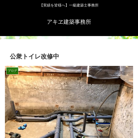
【実績を皆様へ】一級建築士事務所
アキヱ建築事務所
公衆トイレ改修中
ブログ