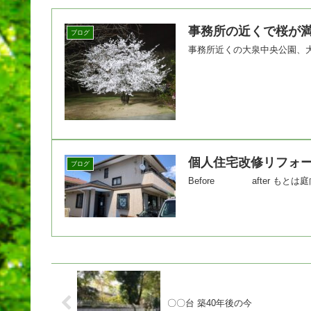
事務所の近くで桜が
ブログ
事務所近くの大泉中央公園、大き
個人住宅改修リフォ
ブログ
Before after もとは庭向
〇〇台 築40年後の今