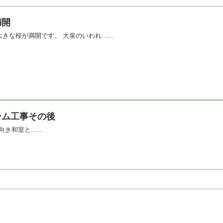
満開
な桜が満開です。 大泉のいわれ......
ーム工事その後
き和室と......