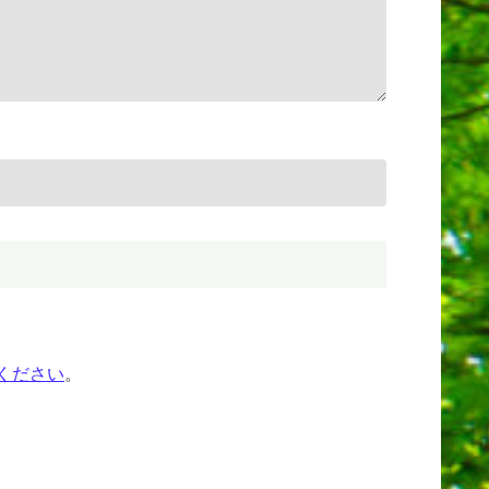
ください
。